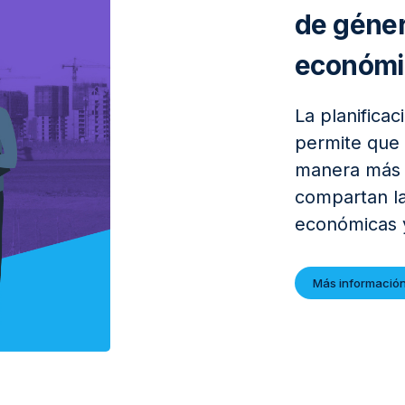
de géner
económic
La planifica
permite que 
manera más e
compartan la
económicas 
Más informació