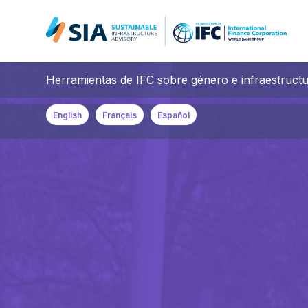
Search for:
Herramientas de IFC sobre género e infraestruct
When autocomplete results are available use up and down arrow
English
Français
Español