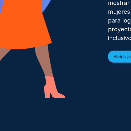
mostrar 
mujeres
para log
proyect
inclusiv
Abrir la 