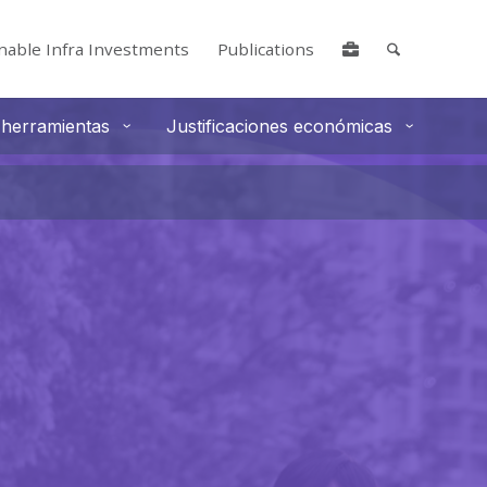
nable Infra Investments
Publications
 herramientas
Justificaciones económicas
lore by touch or with swipe gestures.