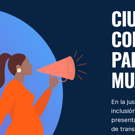
CI
CO
PA
MU
En la ju
inclusió
presenta
de trans