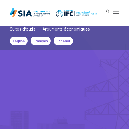
Search for:
Suites d’outils
Arguments économiques
When autocomplete results are available use up and down arrows 
English
Français
Español