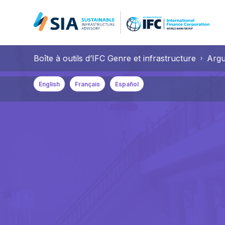
Search for:
Boîte à outils d’IFC Genre et infrastructure
Argu
When autocomplete results are available use up and down arrow
English
Français
Español