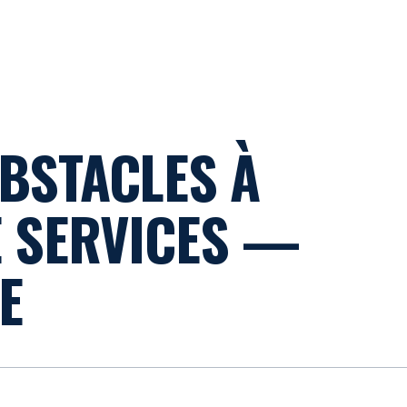
OBSTACLES À
E SERVICES —
E