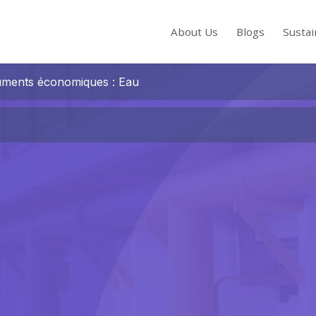
About Us
Blogs
Sustai
ments économiques : Eau
s to review and enter to go to the desired page. Touch device users, exp