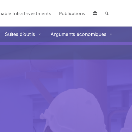
nable Infra Investments
Publications
Suites d’outils
Arguments économiques
lore by touch or with swipe gestures.