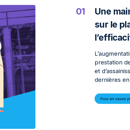
01
Une main
sur le p
l’efficac
L’augmentati
prestation d
et d’assaini
dernières en
Pour en savoir p