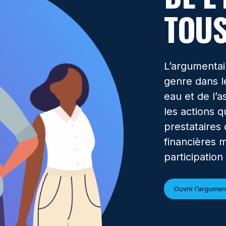
TOU
L’argumentai
genre dans l
eau et de l’
les actions 
prestataires 
financières m
participatio
Ouvrir l’argumen