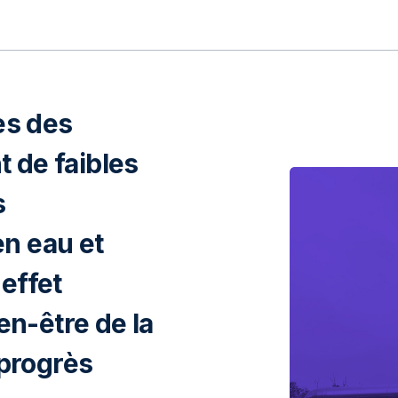
ès des
 de faibles
s
n eau et
effet
ien-être de la
 progrès