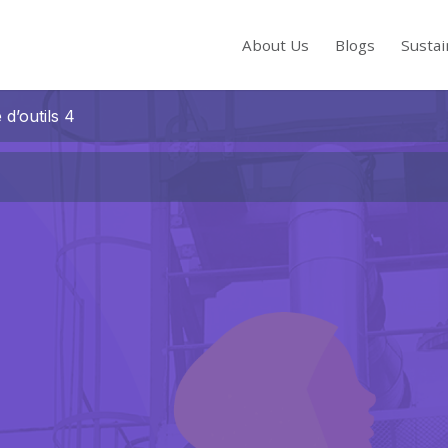
About Us
Blogs
Sustai
 d’outils 4
s to review and enter to go to the desired page. Touch device users, exp