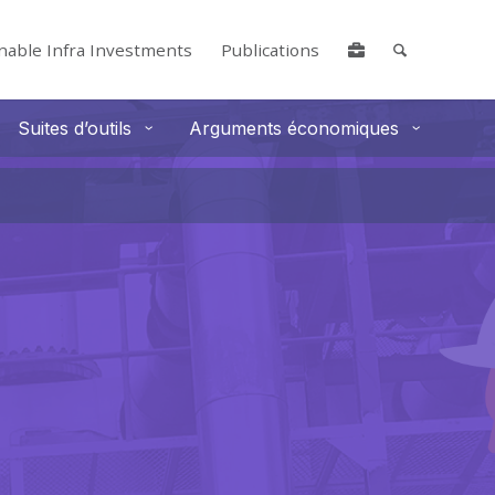
nable Infra Investments
Publications
Suites d’outils
Arguments économiques
lore by touch or with swipe gestures.