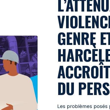
L’ATTÉNU
VIOLENC
GENRE E
HARCÈLE
ACCROÎT
DU PER
Les problèmes posés pa