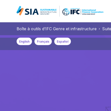
Search for:
Boîte à outils d’IFC Genre et infrastructure
Suite
When autocomplete results are available use up and down arrow
English
Français
Español