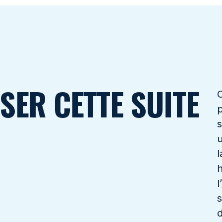
SER CETTE SUITE
C
p
s
u
l
h
l
s
d